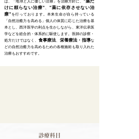
”薬だ
は、「地球と人に優しい治療」を治療方針に、
けに頼らない治療”
”薬に依存させない治
、
療”
を行っております。本来生命が自ら持っている
「自然治癒力を高める」個人の体質に応じた治療を基
本とし、西洋医学の利点を生かしながら、東洋伝承医
学などを総合的・体系的に駆使します。医師の診察・
食事療法
栄養療法・指導
処方だけではなく、
、
な
どの自然治癒力を高めるための各種施術も取り入れた
治療もおすすめです。
診療科目