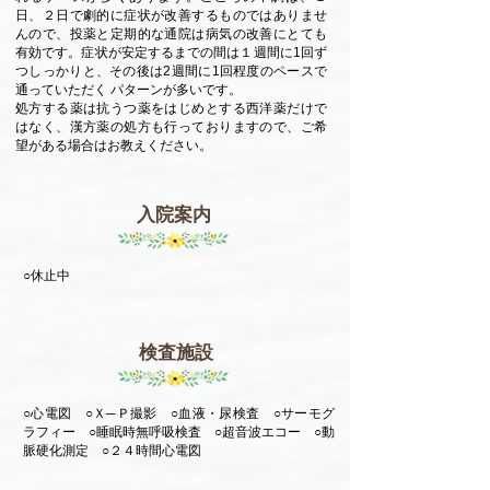
日、２日で劇的に症状が改善するものではありませ
んので、投薬と定期的な通院は病気の改善にとても
有効です。症状が安定するまでの間は１週間に1回ず
つしっかりと、その後は2週間に1回程度のペースで
通っていただく パターンが多いです。
処方する薬は抗うつ薬をはじめとする西洋薬だけで
はなく、漢方薬の処方も行っておりますので、ご希
望がある場合はお教えください。
​入院案内
​○休止中
検査施設
○心電図 ○Ｘ─Ｐ撮影 ○血液・尿検査 ○サーモグ
ラフィー ○睡眠時無呼吸検査 ○超音波エコー ○動
脈硬化測定 ○２４時間心電図