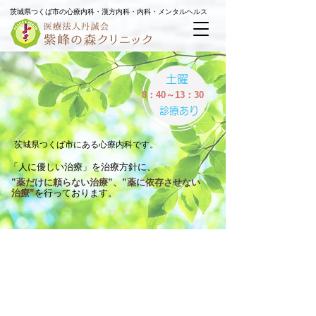
茨城県つくば市の
心療内科・漢方内科・内科・メンタルヘルス
土
曜
8：40～13：30
診療あり
茨城県つくば市にある心療内科です。
「人に優しい治療」を治療方針に、
”薬だけに頼らない治療”、”薬に依存させない
治療”
を行っております。