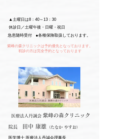
▲土曜日は8：40～13：30
休診日／土曜午後・日曜・祝日
急患随時受付
●各種保険取扱しております。
紫峰の森クリニックは予約優先となっております。
初診の方は完全予約となっております
紫峰の森クリニック
医療法人丹誠会
田中 康雄
院長
（たなか やすお）
医学博士 医療法人丹誠会理事長